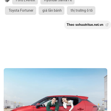
Toyota Fortuner
giá lăn bánh
thị trường ô tô