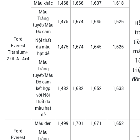
Màu khác
1,468
1,666
1,637
1,618
Màu
Trắng
1,475
1,674
1,645
1,626
H
tuyết/Màu
Đỏ cam
tr
Ford
Nội thất
ti
Everest
da màu
1,475
1,674
1,645
1,626
mặ
Titanium+
hạt dẻ
2.0L AT 4x4
1
Màu
Trắng
tri
tuyết/Màu
đồ
Đỏ cam
kết hợp
1,482
1,682
1,652
1,633
với Nội
thất da
màu hạt
dẻ
Màu đen
1,499
1,701
1,671
1,652
Ford
Màu
-
Everest
Trắng