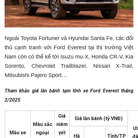
Ngoài Toyota Fortuner và Hyundai Santa Fe, các đối
thủ cạnh tranh với Ford Everest tại thị trường Việt
Nam còn có thể kể tới Isuzu mu-X, Honda CR-V, Kia
Sorento, Chevrolet Trailblazer, Nissan X-Trail,
Mitsubishi Pajero Sport…
Tham khảo giá lăn bánh tạm tính xe Ford Everest tháng
2/2025
Giá
Giá lăn bánh (tỷ VN
Đ
)
Màu sắc
niêm
Ư
Mẫu xe
ngoại
yết
Hà
Tỉnh/TP
đã