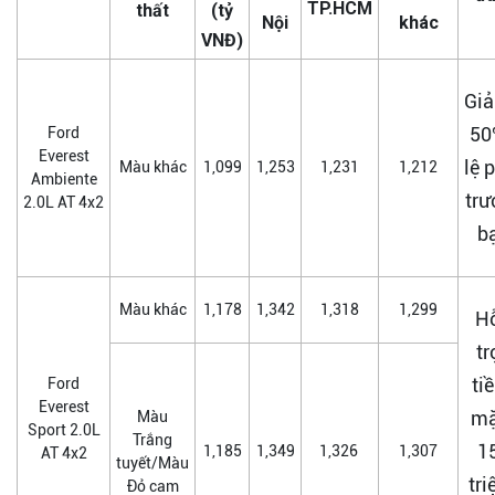
TP.HCM
thất
(tỷ
Nội
khác
VN
Đ
)
Gi
50
Ford
Everest
lệ 
Màu khác
1,099
1,253
1,231
1,212
Ambiente
trư
2.0L AT 4x2
b
Màu khác
1,178
1,342
1,318
1,299
H
tr
ti
Ford
Everest
mặ
Màu
Sport 2.0L
Trắng
1
1,185
1,349
1,326
1,307
AT 4x2
tuyết/Màu
tri
Đỏ cam