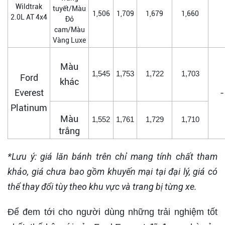
Wildtrak
tuyết/Màu
1,506
1,709
1,679
1,660
2.0L AT 4x4
Đỏ
cam/Màu
Vàng Luxe
Màu
1,545
1,753
1,722
1,703
Ford
khác
Everest
-
Platinum
Màu
1,552
1,761
1,729
1,710
trắng
*Lưu ý: giá lăn bánh trên chỉ mang tính chất tham
khảo, giá chưa bao gồm khuyến mại tại đại lý, giá có
thể thay đổi tùy theo khu vực và trang bị từng xe.
Để đem tới cho người dùng những trải nghiệm tốt