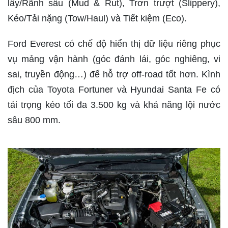
lầy/Rãnh sâu (Mud & Rut), Trơn trượt (Slippery),
Kéo/Tải nặng (Tow/Haul) và Tiết kiệm (Eco).
Ford Everest
có chế độ hiển thị dữ liệu riêng phục
vụ mảng vận hành (góc đánh lái, góc nghiêng, vi
sai, truyền động…) để hỗ trợ off-road tốt hơn. Kình
địch của Toyota Fortuner và Hyundai Santa Fe có
tải trọng kéo tối đa 3.500 kg và khả năng lội nước
sâu 800 mm.