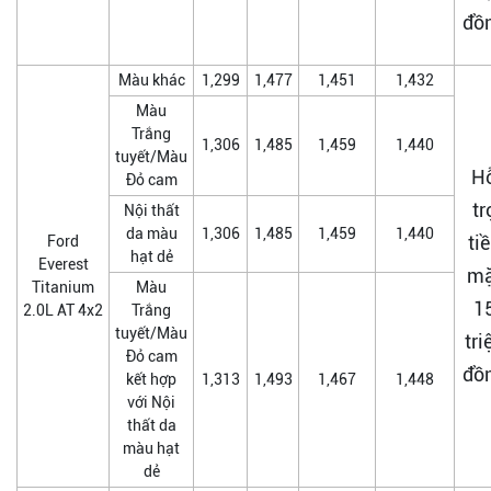
đồ
Màu khác
1,299
1,477
1,451
1,432
Màu
Trắng
1,306
1,485
1,459
1,440
tuyết/Màu
H
Đỏ cam
tr
Nội thất
da màu
1,306
1,485
1,459
1,440
ti
Ford
hạt dẻ
Everest
mặ
Titanium
Màu
1
2.0L AT 4x2
Trắng
tuyết/Màu
tri
Đỏ cam
đồ
kết hợp
1,313
1,493
1,467
1,448
với Nội
thất da
màu hạt
dẻ