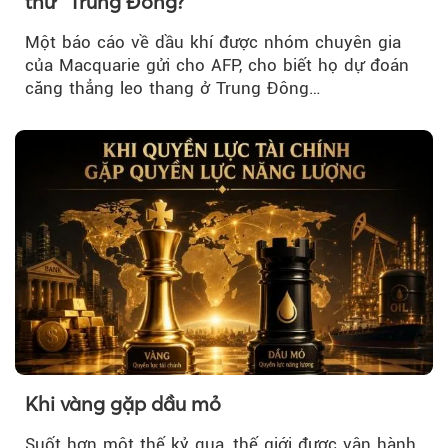
thử" Trung Đông?
Một báo cáo về dầu khí được nhóm chuyên gia
của Macquarie gửi cho AFP, cho biết họ dự đoán
căng thẳng leo thang ở Trung Đông…
Khi vàng gặp dầu mỏ
Suốt hơn một thế kỷ qua, thế giới được vận hành