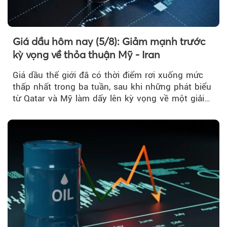
Giá dầu hôm nay (5/8): Giảm mạnh trước
kỳ vọng về thỏa thuận Mỹ - Iran
Giá dầu thế giới đã có thời điểm rơi xuống mức
thấp nhất trong ba tuần, sau khi những phát biểu
từ Qatar và Mỹ làm dấy lên kỳ vọng về một giải
pháp ngoại giao để hạ nhiệt căng thẳng Mỹ -
Iran.