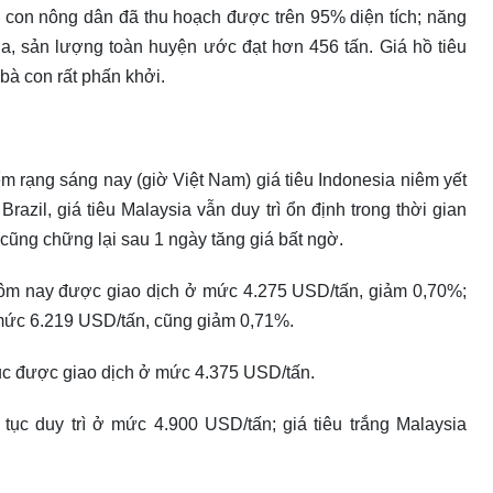
à con nông dân đã thu hoạch được trên 95% diện tích; năng
/ha, sản lượng toàn huyện ước đạt hơn 456 tấn. Giá hồ tiêu
bà con rất phấn khởi.
ểm rạng sáng nay (giờ Việt Nam) giá tiêu Indonesia niêm yết
Brazil, giá tiêu Malaysia vẫn duy trì ổn định trong thời gian
t cũng chững lại sau 1 ngày tăng giá bất ngờ.
ôm nay được giao dịch ở mức 4.275 USD/tấn, giảm 0,70%;
ở mức 6.219 USD/tấn, cũng giảm 0,71%.
tục được giao dịch ở mức 4.375 USD/tấn.
 tục duy trì ở mức 4.900 USD/tấn; giá tiêu trắng Malaysia