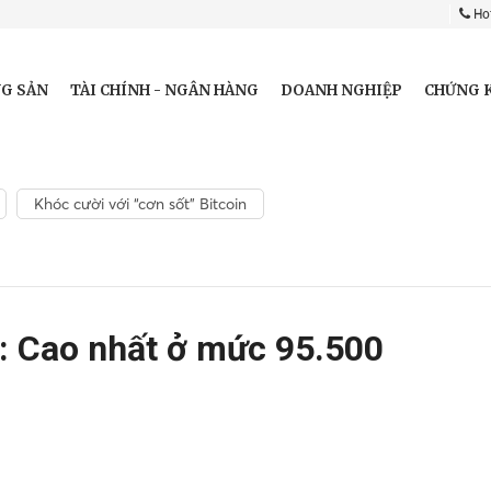
Hot
G SẢN
TÀI CHÍNH - NGÂN HÀNG
DOANH NGHIỆP
CHỨNG 
Khóc cười với “cơn sốt” Bitcoin
3: Cao nhất ở mức 95.500