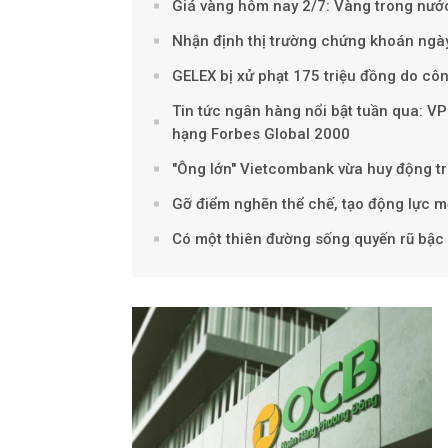
Giá vàng hôm nay 2/7: Vàng trong nư
Nhận định thị trường chứng khoán ngày
GELEX bị xử phạt 175 triệu đồng do công
Tin tức ngân hàng nổi bật tuần qua: V
hạng Forbes Global 2000
"Ông lớn" Vietcombank vừa huy động trá
Gỡ điểm nghẽn thể chế, tạo động lực mớ
Có một thiên đường sống quyến rũ bậc 