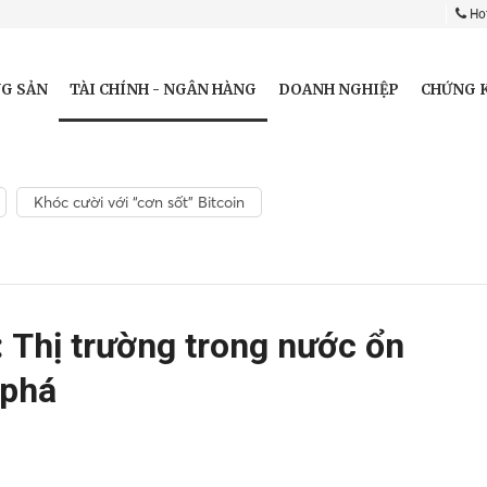
Hot
TÀI CHÍNH - NGÂN HÀNG
G SẢN
DOANH NGHIỆP
CHỨNG 
Khóc cười với “cơn sốt” Bitcoin
 Thị trường trong nước ổn
 phá