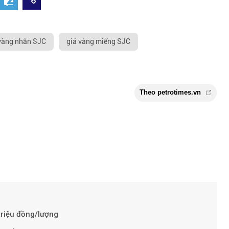
vàng nhẫn SJC
giá vàng miếng SJC
Theo petroti
triệu đồng/lượng