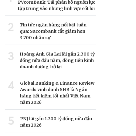
PVcomBank: Tái phân bổ nguồn lực
tập trung vào những lĩnh vực cốt lõi
2
Tin tức ngân hàng nổi bật tuần
qua: Sacombank cắt giảm hơn
3.700 nhân sự
3
Hoàng Anh Gia Lai lãi gần 2.300 tỷ
đồng nửa đầu năm, dòng tiền kinh
doanh dương trở lại
4
Global Banking & Finance Review
Awards vinh danh SHB là Ngân
hàng tiết kiệm tốt nhất Việt Nam
năm 2026
5
PNJ lãi gần 1.200 tỷ đồng nửa đầu
năm 2026