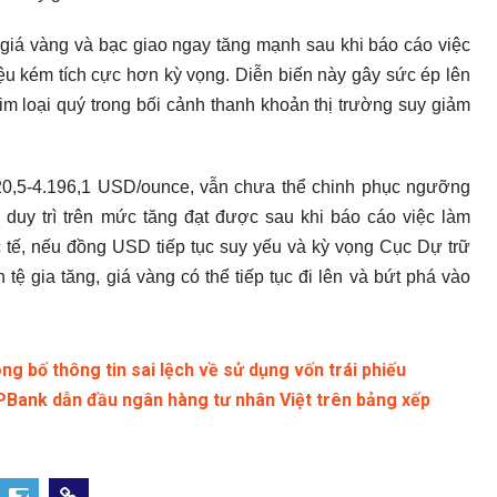
, giá vàng và bạc giao ngay tăng mạnh sau khi báo cáo việc
ệu kém tích cực hơn kỳ vọng. Diễn biến này gây sức ép lên
m loại quý trong bối cảnh thanh khoản thị trường suy giảm
120,5-4.196,1 USD/ounce, vẫn chưa thể chinh phục ngưỡng
duy trì trên mức tăng đạt được sau khi báo cáo việc làm
 tế, nếu đồng USD tiếp tục suy yếu và kỳ vọng Cục Dự trữ
 tệ gia tăng, giá vàng có thể tiếp tục đi lên và bứt phá vào
g bố thông tin sai lệch về sử dụng vốn trái phiếu
VPBank dẫn đầu ngân hàng tư nhân Việt trên bảng xếp