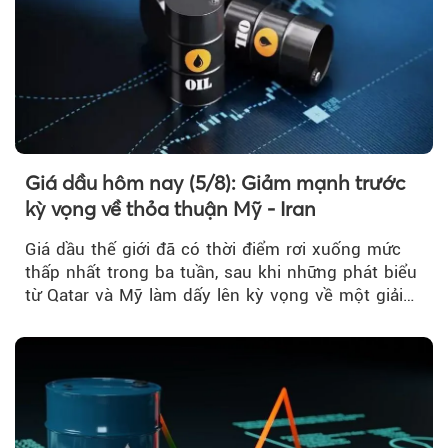
Giá dầu hôm nay (5/8): Giảm mạnh trước
kỳ vọng về thỏa thuận Mỹ - Iran
Giá dầu thế giới đã có thời điểm rơi xuống mức
thấp nhất trong ba tuần, sau khi những phát biểu
từ Qatar và Mỹ làm dấy lên kỳ vọng về một giải
pháp ngoại giao để hạ nhiệt căng thẳng Mỹ -
Iran.