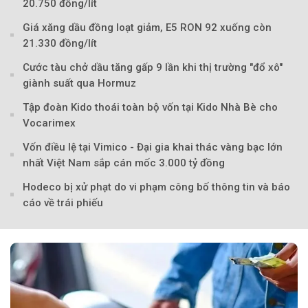
20.750 đồng/lít
Giá xăng dầu đồng loạt giảm, E5 RON 92 xuống còn
21.330 đồng/lít
Cước tàu chở dầu tăng gấp 9 lần khi thị trường "đổ xô"
giành suất qua Hormuz
Tập đoàn Kido thoái toàn bộ vốn tại Kido Nhà Bè cho
Vocarimex
Vốn điều lệ tại Vimico - Đại gia khai thác vàng bạc lớn
nhất Việt Nam sắp cán mốc 3.000 tỷ đồng
Hodeco bị xử phạt do vi phạm công bố thông tin và báo
cáo về trái phiếu