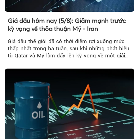
Giá dầu hôm nay (5/8): Giảm mạnh trước
kỳ vọng về thỏa thuận Mỹ - Iran
Giá dầu thế giới đã có thời điểm rơi xuống mức
thấp nhất trong ba tuần, sau khi những phát biểu
từ Qatar và Mỹ làm dấy lên kỳ vọng về một giải
pháp ngoại giao để hạ nhiệt căng thẳng Mỹ -
Iran.