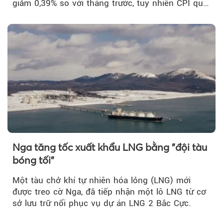
giảm 0,39% so với tháng trước, tuy nhiên CPI quý
II...
Nga tăng tốc xuất khẩu LNG bằng "đội tàu
bóng tối"
Một tàu chở khí tự nhiên hóa lỏng (LNG) mới
được treo cờ Nga, đã tiếp nhận một lô LNG từ cơ
sở lưu trữ nổi phục vụ dự án LNG 2 Bắc Cực.