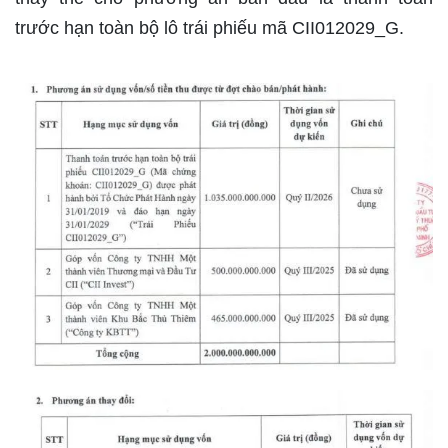
trước hạn toàn bộ lô trái phiếu mã CII012029_G.