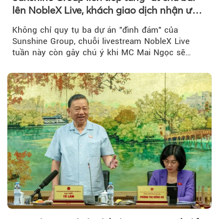
lên NobleX Live, khách giao dịch nhận ưu
đãi hàng trăm triệu đồng
Không chỉ quy tụ ba dự án "đình đám" của
Sunshine Group, chuỗi livestream NobleX Live
tuần này còn gây chú ý khi MC Mai Ngọc sẽ
đồng hành trong phiên livestream giới thiệu...