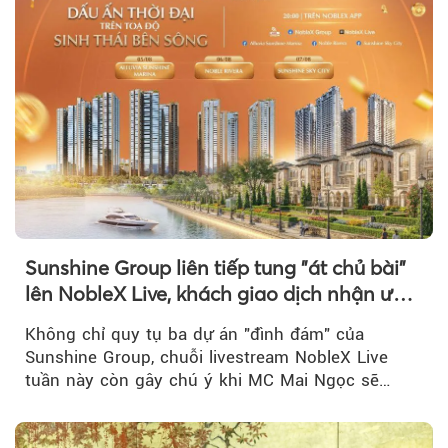
Sunshine Group liên tiếp tung "át chủ bài"
lên NobleX Live, khách giao dịch nhận ưu
đãi hàng trăm triệu đồng
Không chỉ quy tụ ba dự án "đình đám" của
Sunshine Group, chuỗi livestream NobleX Live
tuần này còn gây chú ý khi MC Mai Ngọc sẽ
đồng hành trong phiên livestream giới thiệu...