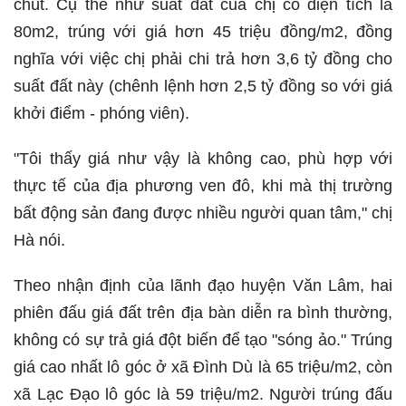
chút. Cụ thể như suất đất của chị có diện tích là
80m2, trúng với giá hơn 45 triệu đồng/m2, đồng
nghĩa với việc chị phải chi trả hơn 3,6 tỷ đồng cho
suất đất này (chênh lệnh hơn 2,5 tỷ đồng so với giá
khởi điểm - phóng viên).
"Tôi thấy giá như vậy là không cao, phù hợp với
thực tế của địa phương ven đô, khi mà thị trường
bất động sản đang được nhiều người quan tâm," chị
Hà nói.
Theo nhận định của lãnh đạo huyện Văn Lâm, hai
phiên đấu giá đất trên địa bàn diễn ra bình thường,
không có sự trả giá đột biến để tạo "sóng ảo." Trúng
giá cao nhất lô góc ở xã Đình Dù là 65 triệu/m2, còn
xã Lạc Đạo lô góc là 59 triệu/m2. Người trúng đấu