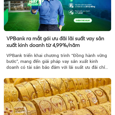
VPBank ra mắt gói ưu đãi lãi suất vay sản
xuất kinh doanh từ 4,99%/năm
VPBank triển khai chương trình “Đồng hành vững
bước”, mang đến giải pháp vay sản xuất kinh
doanh có tài sản bảo đảm với lãi suất ưu đãi chỉ
từ 4,99%/năm...