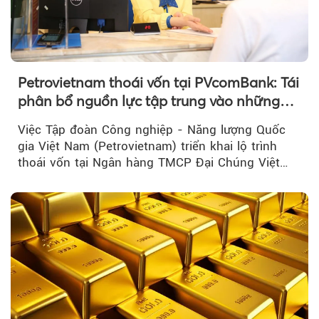
Petrovietnam thoái vốn tại PVcomBank: Tái
phân bổ nguồn lực tập trung vào những
lĩnh vực cốt lõi
Việc Tập đoàn Công nghiệp - Năng lượng Quốc
gia Việt Nam (Petrovietnam) triển khai lộ trình
thoái vốn tại Ngân hàng TMCP Đại Chúng Việt
Nam là bước đi trong quá trình cơ cấu...