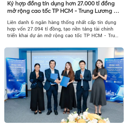
Ký hợp đồng tín dụng hơn 27.000 tỉ đồng
mở rộng cao tốc TP HCM - Trung Lương -
Mỹ Thuận
Liên danh 6 ngân hàng thống nhất cấp tín dụng
hợp vốn 27.094 tỉ đồng, tạo nền tảng tài chính
triển khai dự án mở rộng cao tốc TP HCM - Trung
Lương - Mỹ Thuận, tuyến giao thông huyết mạch
kết nối TP HCM với Đồng bằng sông Cửu Long.