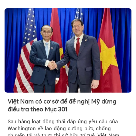
hợp đồng phải chia sẻ dữ liệu hợp đồng vận tải
với Bộ Công an… là những chính sách mới có
hiệu lực từ tháng 8/2026.
Việt Nam có cơ sở để đề nghị Mỹ dừng
điều tra theo Mục 301
Sau hàng loạt động thái đáp ứng yêu cầu của
Washington về lao động cưỡng bức, chống
chuyển tải và thực thi sở hữu trí tuệ, Việt Nam