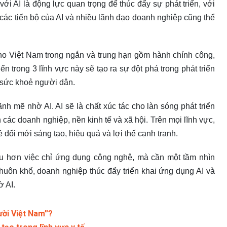
 AI là động lực quan trọng để thúc đẩy sự phát triển, với
các tiến bộ của AI và nhiều lãnh đạo doanh nghiệp cũng thể
ho Việt Nam trong ngắn và trung hạn gồm hành chính công,
ển trong 3 lĩnh vực này sẽ tạo ra sự đột phá trong phát triển
 sức khoẻ người dân.
 mẽ nhờ AI. AI sẽ là chất xúc tác cho làn sóng phát triển
h các doanh nghiệp, nền kinh tế và xã hội. Trên mọi lĩnh vực,
đổi mới sáng tạo, hiệu quả và lợi thế cạnh tranh.
iều hơn việc chỉ ứng dụng công nghệ, mà cần một tầm nhìn
huôn khổ, doanh nghiệp thúc đẩy triển khai ứng dụng AI và
ờ AI.
ười Việt Nam”?