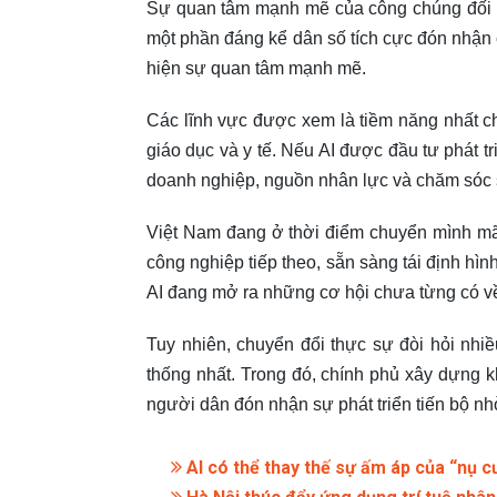
Sự quan tâm mạnh mẽ của công chúng đối với
một phần đáng kể dân số tích cực đón nhận 
hiện sự quan tâm mạnh mẽ.
Các lĩnh vực được xem là tiềm năng nhất c
giáo dục và y tế. Nếu AI được đầu tư phát tri
doanh nghiệp, nguồn nhân lực và chăm sóc
Việt Nam đang ở thời điểm chuyển mình mãnh
công nghiệp tiếp theo, sẵn sàng tái định hìn
AI đang mở ra những cơ hội chưa từng có về 
Tuy nhiên, chuyển đổi thực sự đòi hỏi nh
thống nhất. Trong đó, chính phủ xây dựng k
người dân đón nhận sự phát triển tiến bộ nh
AI có thể thay thế sự ấm áp của “nụ c