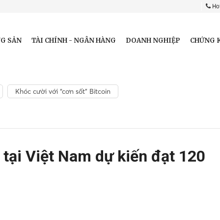
Hot
G SẢN
TÀI CHÍNH - NGÂN HÀNG
DOANH NGHIỆP
CHỨNG 
Khóc cười với “cơn sốt” Bitcoin
 tại Việt Nam dự kiến đạt 120