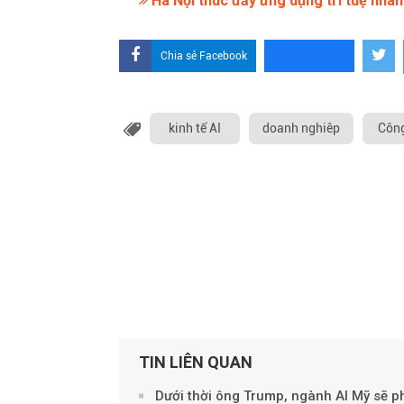
Hà Nội thúc đẩy ứng dụng trí tuệ nhân 
Chia sẻ Facebook
kinh tế AI
doanh nghiêp
Côn
TIN LIÊN QUAN
Dưới thời ông Trump, ngành AI Mỹ sẽ p