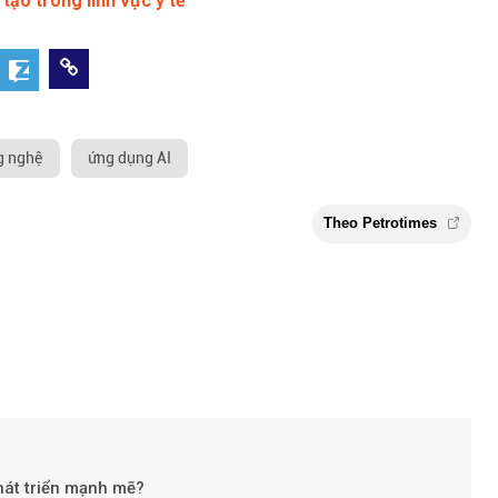
tạo trong lĩnh vực y tế
g nghệ
ứng dụng AI
hát triển mạnh mẽ?