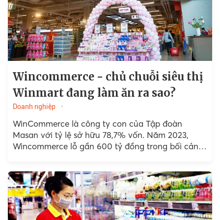
Wincommerce - chủ chuỗi siêu thị
Winmart đang làm ăn ra sao?
Doanh nghiệp
WinCommerce là công ty con của Tập đoàn
Masan với tỷ lệ sở hữu 78,7% vốn. Năm 2023,
Wincommerce lỗ gần 600 tỷ đồng trong bối cảnh
ngành bán lẻ gặp nhiều khó khăn...