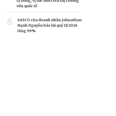
tỷ đồng, vị thế mới trên thị trường
vốn quốc tế
8
SASCO của doanh nhân Johnathan
Hạnh Nguyễn báo lãi quý II/2026
tăng 99%