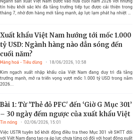
Ngành sản xuất Việt Nam bước vào nửa cuối năm 2026 với những
tín hiệu khởi sắc khi đà tăng trưởng tiếp tục được cải thiện trong
tháng 7, nhờ đơn hàng mới tăng mạnh, áp lực lạm phát hạ nhiệt và
niềm tin kinh doanh dần phục hồi.
Xuất khẩu Việt Nam hướng tới mốc 1.000
tỷ USD: Ngành hàng nào dẫn sóng đến
cuối năm?
Hàng hoá - Tiêu dùng
18/06/2026, 10:58
Kim ngạch xuất nhập khẩu của Việt Nam đang duy trì đà tăng
trưởng mạnh, mở ra triển vọng vượt mốc 1.000 tỷ USD trong năm
2026...
Bài 1: Từ 'Thẻ đỏ PFC' đến ‘Giờ G Mục 301’
– 30 ngày đếm ngược của xuất khẩu Việt
Tin nóng
02/06/2026, 15:01
Việc USTR tuyên bố khởi động điều tra theo Mục 301 về SHTT đối
với Việt Nam đang tạo ra áp lực chưa từng có đối với hoạt động xuất