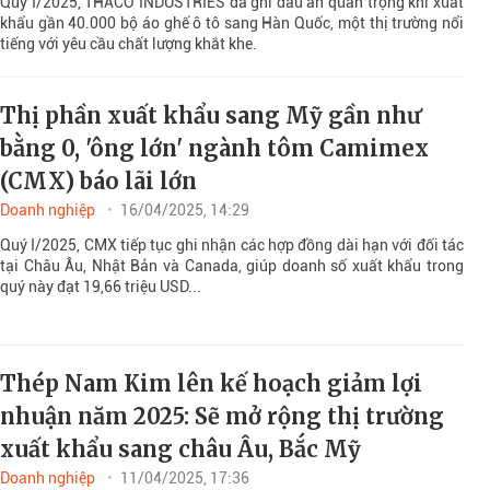
Quý I/2025, THACO INDUSTRIES đã ghi dấu ấn quan trọng khi xuất
khẩu gần 40.000 bộ áo ghế ô tô sang Hàn Quốc, một thị trường nổi
tiếng với yêu cầu chất lượng khắt khe.
Thị phần xuất khẩu sang Mỹ gần như
bằng 0, 'ông lớn' ngành tôm Camimex
(CMX) báo lãi lớn
Doanh nghiệp
16/04/2025, 14:29
Quý I/2025, CMX tiếp tục ghi nhận các hợp đồng dài hạn với đối tác
tại Châu Âu, Nhật Bản và Canada, giúp doanh số xuất khẩu trong
quý này đạt 19,66 triệu USD...
Thép Nam Kim lên kế hoạch giảm lợi
nhuận năm 2025: Sẽ mở rộng thị trường
xuất khẩu sang châu Âu, Bắc Mỹ
Doanh nghiệp
11/04/2025, 17:36