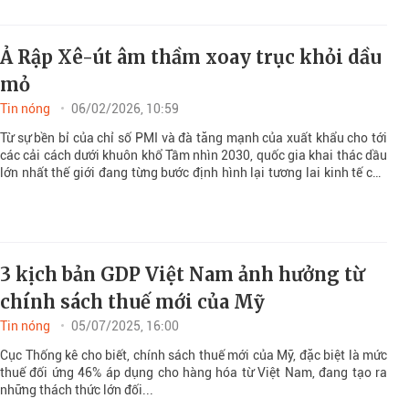
Ả Rập Xê-út âm thầm xoay trục khỏi dầu
mỏ
Tin nóng
06/02/2026, 10:59
Từ sự bền bỉ của chỉ số PMI và đà tăng mạnh của xuất khẩu cho tới
các cải cách dưới khuôn khổ Tầm nhìn 2030, quốc gia khai thác dầu
lớn nhất thế giới đang từng bước định hình lại tương lai kinh tế của
mình, vượt ra ngoài dầu thô.
3 kịch bản GDP Việt Nam ảnh hưởng từ
chính sách thuế mới của Mỹ
Tin nóng
05/07/2025, 16:00
Cục Thống kê cho biết, chính sách thuế mới của Mỹ, đặc biệt là mức
thuế đối ứng 46% áp dụng cho hàng hóa từ Việt Nam, đang tạo ra
những thách thức lớn đối...