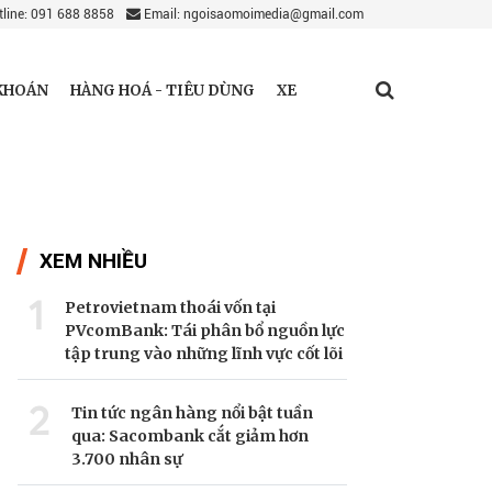
line: 091 688 8858
Email: ngoisaomoimedia@gmail.com
KHOÁN
HÀNG HOÁ - TIÊU DÙNG
XE
XEM NHIỀU
1
Petrovietnam thoái vốn tại
PVcomBank: Tái phân bổ nguồn lực
tập trung vào những lĩnh vực cốt lõi
2
Tin tức ngân hàng nổi bật tuần
qua: Sacombank cắt giảm hơn
3.700 nhân sự