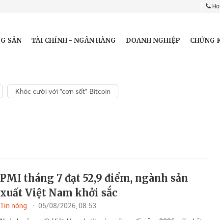
Hot
G SẢN
TÀI CHÍNH - NGÂN HÀNG
DOANH NGHIỆP
CHỨNG 
Khóc cười với “cơn sốt” Bitcoin
PMI tháng 7 đạt 52,9 điểm, ngành sản
xuất Việt Nam khởi sắc
Tin nóng
05/08/2026, 08:53