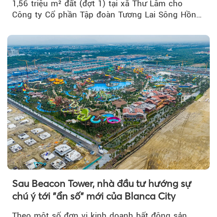
1,56 triệu m² đất (đợt 1) tại xã Thư Lâm cho
Công ty Cổ phần Tập đoàn Tương Lai Sông Hồng
để triển khai phân...
Sau Beacon Tower, nhà đầu tư hướng sự
chú ý tới "ẩn số" mới của Blanca City
Theo một số đơn vị kinh doanh bất động sản,