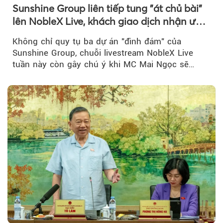
Sunshine Group liên tiếp tung "át chủ bài"
lên NobleX Live, khách giao dịch nhận ưu
đãi hàng trăm triệu đồng
Không chỉ quy tụ ba dự án "đình đám" của
Sunshine Group, chuỗi livestream NobleX Live
tuần này còn gây chú ý khi MC Mai Ngọc sẽ
đồng hành trong phiên livestream giới thiệu...