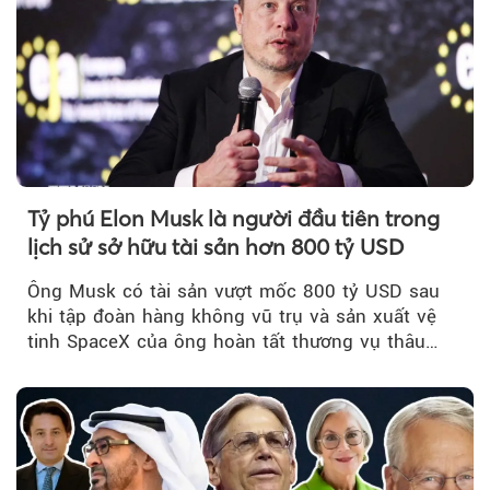
Tỷ phú Elon Musk là người đầu tiên trong
lịch sử sở hữu tài sản hơn 800 tỷ USD
Ông Musk có tài sản vượt mốc 800 tỷ USD sau
khi tập đoàn hàng không vũ trụ và sản xuất vệ
tinh SpaceX của ông hoàn tất thương vụ thâu
tóm xAI - công ty AI, truyền thông xã hội cũng
do ông kiểm soát.