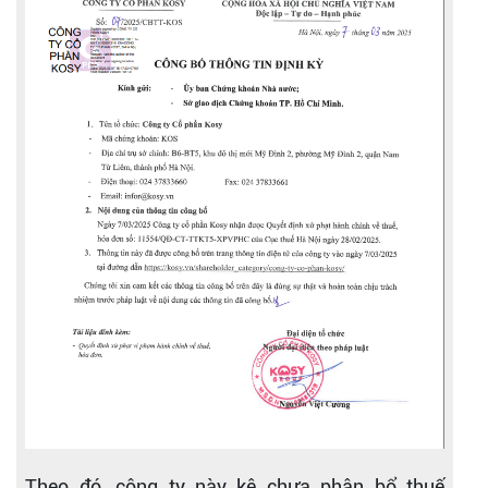
Theo đó, công ty này kê chưa phân bổ thuế