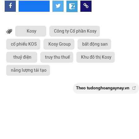
Kosy
Công ty Cổ phần Kosy
cổ phiếu KOS
Kosy Group
bất động san
thuỷ điện
truy thu thuế
Khu đô thị Kosy
năng lượng tái tạo