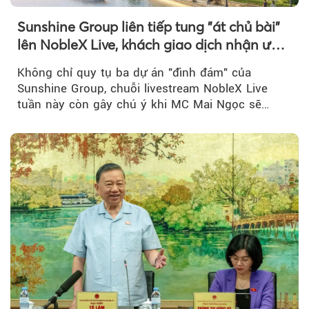
Sunshine Group liên tiếp tung "át chủ bài"
lên NobleX Live, khách giao dịch nhận ưu
đãi hàng trăm triệu đồng
Không chỉ quy tụ ba dự án "đình đám" của
Sunshine Group, chuỗi livestream NobleX Live
tuần này còn gây chú ý khi MC Mai Ngọc sẽ
đồng hành trong phiên livestream giới thiệu...