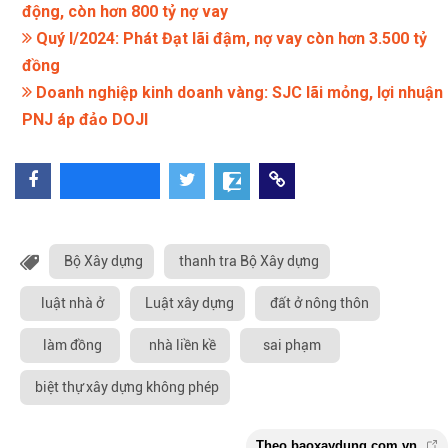
động, còn hơn 800 tỷ nợ vay
Quý I/2024: Phát Đạt lãi đậm, nợ vay còn hơn 3.500 tỷ
đồng
Doanh nghiệp kinh doanh vàng: SJC lãi mỏng, lợi nhuận
PNJ áp đảo DOJI
Bộ Xây dựng
thanh tra Bộ Xây dựng
luật nhà ở
Luật xây dựng
đất ở nông thôn
làm đồng
nhà liền kề
sai phạm
biệt thự xây dựng không phép