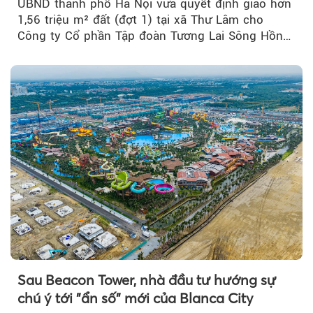
UBND thành phố Hà Nội vừa quyết định giao hơn
1,56 triệu m² đất (đợt 1) tại xã Thư Lâm cho
Công ty Cổ phần Tập đoàn Tương Lai Sông Hồng
để triển khai phân...
Sau Beacon Tower, nhà đầu tư hướng sự
chú ý tới "ẩn số" mới của Blanca City