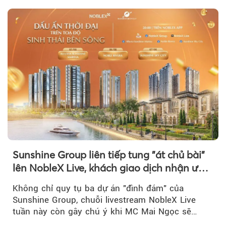
Sunshine Group liên tiếp tung "át chủ bài"
lên NobleX Live, khách giao dịch nhận ưu
đãi hàng trăm triệu đồng
Không chỉ quy tụ ba dự án "đình đám" của
Sunshine Group, chuỗi livestream NobleX Live
tuần này còn gây chú ý khi MC Mai Ngọc sẽ
đồng hành trong phiên livestream giới thiệu...