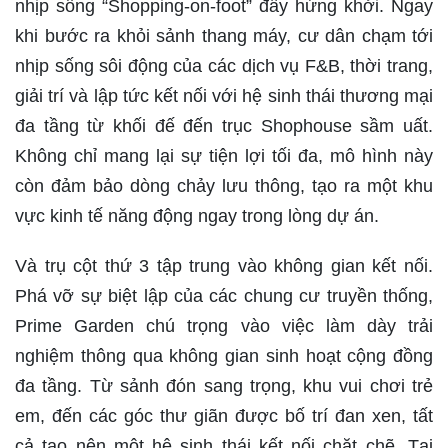
nhịp sống “Shopping-on-foot” đầy hứng khởi. Ngay
khi bước ra khỏi sảnh thang máy, cư dân chạm tới
nhịp sống sôi động của các dịch vụ F&B, thời trang,
giải trí và lập tức kết nối với hệ sinh thái thương mại
đa tầng từ khối đế đến trục Shophouse sầm uất.
Không chỉ mang lại sự tiện lợi tối đa, mô hình này
còn đảm bảo dòng chảy lưu thông, tạo ra một khu
vực kinh tế năng động ngay trong lòng dự án.
Và trụ cột thứ 3 tập trung vào không gian kết nối.
Phá vỡ sự biệt lập của các chung cư truyền thống,
Prime Garden chú trọng vào việc làm dày trải
nghiệm thông qua không gian sinh hoạt cộng đồng
đa tầng. Từ sảnh đón sang trọng, khu vui chơi trẻ
em, đến các góc thư giãn được bố trí đan xen, tất
cả tạo nên một hệ sinh thái kết nối chặt chẽ. Tại