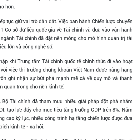
ao hơn.
iếp tục giữ vai trò dẫn dắt. Việc ban hành Chiến lược chuyển
1 Cơ sở dữ liệu quốc gia về Tài chính và đưa vào vận hành
ngành Tài chính đã đặt nền móng cho mô hình quản trị tài
liệu lớn và công nghệ số.
p khi Trung tâm Tài chính quốc tế chính thức đi vào hoạt
 với việc thị trường chứng khoán Việt Nam được nâng hạng
ng vốn ghi nhận sự bứt phá mạnh mẽ cả về quy mô và thanh
n quan trọng cho nền kinh tế.
nh, Bộ Tài chính đã tham mưu nhiều giải pháp đột phá nhằm
FDI, tạo lực đẩy cho mục tiêu tăng trưởng GDP trên 8%. Năm
g cao kỷ lục, nhiều công trình hạ tầng chiến lược được đưa
riển kinh tế - xã hội.