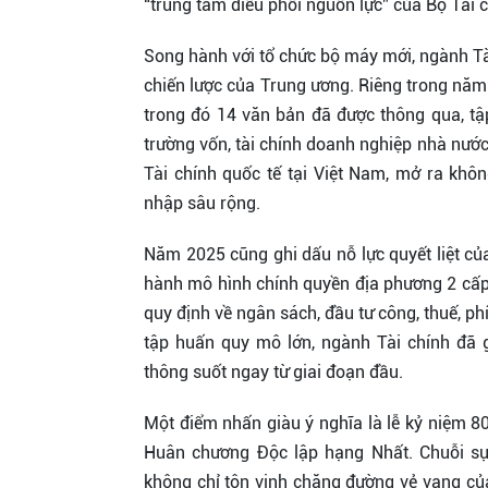
“trung tâm điều phối nguồn lực” của Bộ Tài 
Song hành với tổ chức bộ máy mới, ngành Tài
chiến lược của Trung ương. Riêng trong năm 2
trong đó 14 văn bản đã được thông qua, tập
trường vốn, tài chính doanh nghiệp nhà nước
Tài chính quốc tế tại Việt Nam, mở ra không
nhập sâu rộng.
Năm 2025 cũng ghi dấu nỗ lực quyết liệt của
hành mô hình chính quyền địa phương 2 cấp
quy định về ngân sách, đầu tư công, thuế, phí
tập huấn quy mô lớn, ngành Tài chính đã 
thông suốt ngay từ giai đoạn đầu.
Một điểm nhấn giàu ý nghĩa là lễ kỷ niệm 
Huân chương Độc lập hạng Nhất. Chuỗi sự
không chỉ tôn vinh chặng đường vẻ vang củ