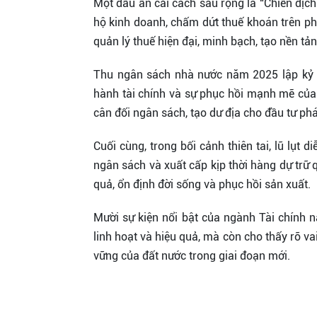
Một dấu ấn cải cách sâu rộng là “Chiến dịch
hộ kinh doanh, chấm dứt thuế khoán trên ph
quản lý thuế hiện đại, minh bạch, tạo nền tả
Thu ngân sách nhà nước năm 2025 lập kỷ l
hành tài chính và sự phục hồi mạnh mẽ của n
cân đối ngân sách, tạo dư địa cho đầu tư phá
Cuối cùng, trong bối cảnh thiên tai, lũ lụt 
ngân sách và xuất cấp kịp thời hàng dự trữ 
quả, ổn định đời sống và phục hồi sản xuất.
Mười sự kiện nổi bật của ngành Tài chính
linh hoạt và hiệu quả, mà còn cho thấy rõ va
vững của đất nước trong giai đoạn mới.