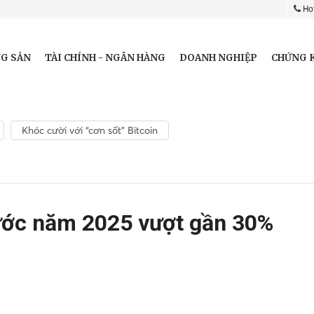
Hot
G SẢN
TÀI CHÍNH - NGÂN HÀNG
DOANH NGHIỆP
CHỨNG 
Khóc cười với “cơn sốt” Bitcoin
ước năm 2025 vượt gần 30%