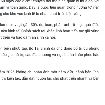
 60 ngày cao điểm” chuyển đổi mô hình quản lý thuế đối với
ạm vi toàn quốc. Đây là bước tiến quan trọng hướng tới nền
ng cho khu vực kinh tế tư nhân phát triển bền vững.
ục mới, vượt gần 30% dự toán, phản ánh rõ hiệu quả điều
ền kinh tế. Chính sách tài khóa linh hoạt tiếp tục giữ vững
t triển và bảo đảm an sinh xã hội.
diễn biến phức tạp, Bộ Tài chính đã chủ động bố trí dự phòng
quốc gia, hỗ trợ các địa phương và người dân khắc phục hậu
 năm 2025 không chỉ phản ánh một năm điều hành bản lĩnh,
i trò kiến tạo, dẫn dắt nguồn lực cho phát triển nhanh và bền