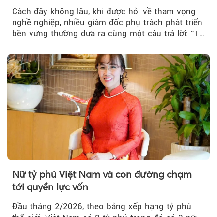
Cách đây không lâu, khi được hỏi về tham vọng
nghề nghiệp, nhiều giám đốc phụ trách phát triển
bền vững thường đưa ra cùng một câu trả lời: “Tự
làm cho mình mất việc”. Ý niệm phía sau là phát
triển bền vững cần trở thành mối quan tâm
chung của toàn bộ doanh nghiệp, thay vì chỉ gói
gọn trong một bộ phận chuyên trách.
Nữ tỷ phú Việt Nam và con đường chạm
tới quyền lực vốn
Đầu tháng 2/2026, theo bảng xếp hạng tỷ phú