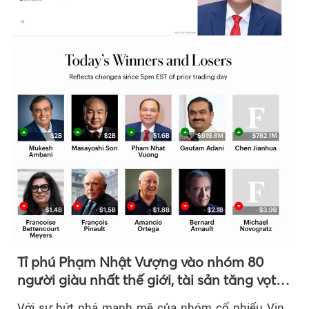
Tỉ phú Phạm Nhật Vượng vào nhóm 80
người giàu nhất thế giới, tài sản tăng vọt
nhờ 'sóng' cổ phiếu Vin
Với sự bứt phá mạnh mẽ của nhóm cổ phiếu Vin,