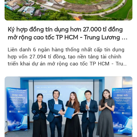
Ký hợp đồng tín dụng hơn 27.000 tỉ đồng
mở rộng cao tốc TP HCM - Trung Lương -
Mỹ Thuận
Liên danh 6 ngân hàng thống nhất cấp tín dụng
hợp vốn 27.094 tỉ đồng, tạo nền tảng tài chính
triển khai dự án mở rộng cao tốc TP HCM - Trung
Lương - Mỹ Thuận, tuyến giao thông huyết mạch
kết nối TP HCM với Đồng bằng sông Cửu Long.