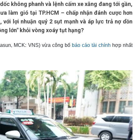
t dốc không phanh và lệnh cấm xe xăng đang tới gần,
ưa làm gió tại TP.HCM – chấp nhận đánh cược hơn
 với lợi nhuận quý 2 sụt mạnh và áp lực trả nợ dồn
ông lớn" khỏi vòng xoáy tụt hạng?
nasun, MCK: VNS) vừa công bố
báo cáo tài chính
hợp nhất