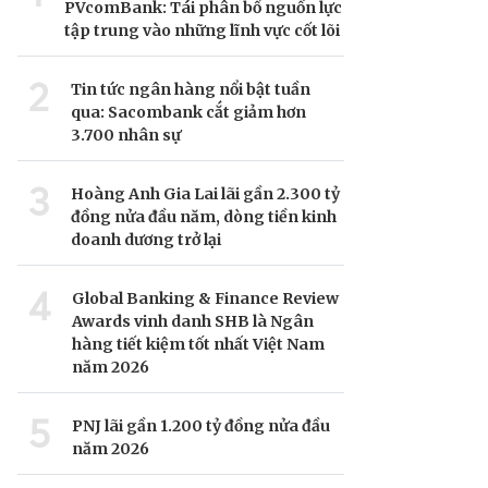
PVcomBank: Tái phân bổ nguồn lực
tập trung vào những lĩnh vực cốt lõi
2
Tin tức ngân hàng nổi bật tuần
qua: Sacombank cắt giảm hơn
3.700 nhân sự
3
Hoàng Anh Gia Lai lãi gần 2.300 tỷ
đồng nửa đầu năm, dòng tiền kinh
doanh dương trở lại
4
Global Banking & Finance Review
Awards vinh danh SHB là Ngân
hàng tiết kiệm tốt nhất Việt Nam
năm 2026
5
PNJ lãi gần 1.200 tỷ đồng nửa đầu
năm 2026