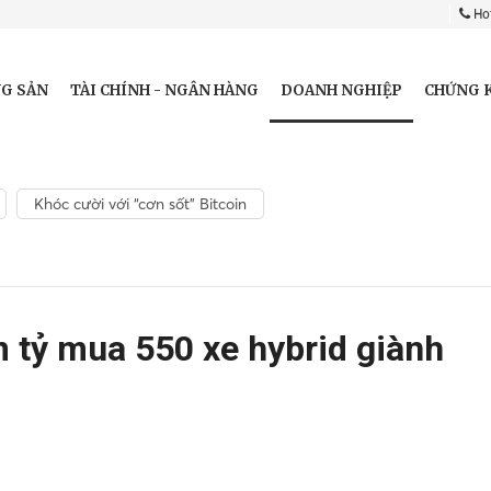
Hot
DOANH NGHIỆP
G SẢN
TÀI CHÍNH - NGÂN HÀNG
CHỨNG 
Khóc cười với “cơn sốt” Bitcoin
 tỷ mua 550 xe hybrid giành