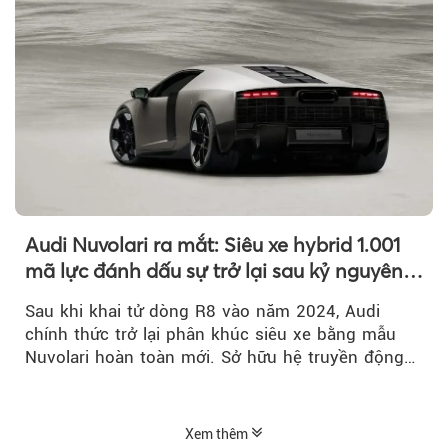
Audi Nuvolari ra mắt: Siêu xe hybrid 1.001
mã lực đánh dấu sự trở lại sau kỷ nguyên
R8
Sau khi khai tử dòng R8 vào năm 2024, Audi
chính thức trở lại phân khúc siêu xe bằng mẫu
Nuvolari hoàn toàn mới. Sở hữu hệ truyền động
hybrid 1.001 mã lực, tốc độ tối đa trên 350 km/h
và số lượng giới hạn chỉ 499 chiếc, Nuvolari được
xem là tuyên ngôn mới của Audi trong kỷ nguyên
Xem thêm