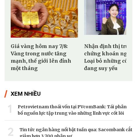
Giá vàng hôm nay 7/8:
Nhận định thị trườn
Vàng trong nước tăng
chứng khoán ngày 7
mạnh, thế giới lên đỉnh
Loại bỏ những cổ ph
một tháng
đang suy yếu
XEM NHIỀU
1
Petrovietnam thoái vốn tại PVcomBank: Tái phân
bổ nguồn lực tập trung vào những lĩnh vực cốt lõi
2
Tin tức ngân hàng nổi bật tuần qua: Sacombank cắt
giảm hơn 3.700 nhân sự