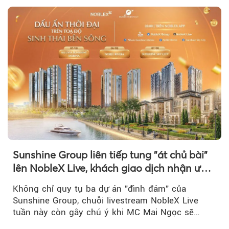
Sunshine Group liên tiếp tung "át chủ bài"
lên NobleX Live, khách giao dịch nhận ưu
đãi hàng trăm triệu đồng
Không chỉ quy tụ ba dự án "đình đám" của
Sunshine Group, chuỗi livestream NobleX Live
tuần này còn gây chú ý khi MC Mai Ngọc sẽ
đồng hành trong phiên livestream giới thiệu...