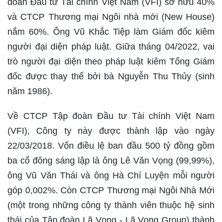
đoàn Đầu tư Tài chính Việt Nam (VFI) sở hữu 40%
và CTCP Thương mại Ngôi nhà mới (New House)
nắm 60%. Ông Vũ Khắc Tiệp làm Giám đốc kiêm
người đại diện pháp luật. Giữa tháng 04/2022, vai
trò người đại diện theo pháp luật kiêm Tổng Giám
đốc được thay thế bởi bà Nguyễn Thu Thủy (sinh
năm 1986).
Về CTCP Tập đoàn Đầu tư Tài chính Việt Nam
(VFI), Công ty này được thành lập vào ngày
22/03/2018. Vốn điều lệ ban đầu 500 tỷ đồng gồm
ba cổ đông sáng lập là ông Lê Văn Vọng (99,99%),
ông Vũ Văn Thái và ông Hà Chí Luyện mỗi người
góp 0,002%. Còn CTCP Thương mại Ngôi Nhà Mới
(một trong những công ty thành viên thuộc hệ sinh
thái của Tập đoàn Lã Vọng - Lã Vọng Group) thành