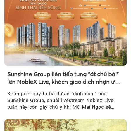
Sunshine Group liên tiếp tung "át chủ bài"
lên NobleX Live, khách giao dịch nhận ưu
đãi hàng trăm triệu đồng
Không chỉ quy tụ ba dự án "đình đám" của
Sunshine Group, chuỗi livestream NobleX Live
tuần này còn gây chú ý khi MC Mai Ngọc sẽ
đồng hành trong phiên livestream giới thiệu...