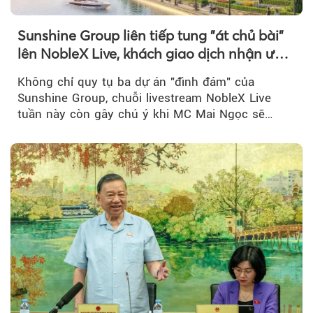
Sunshine Group liên tiếp tung "át chủ bài"
lên NobleX Live, khách giao dịch nhận ưu
đãi hàng trăm triệu đồng
Không chỉ quy tụ ba dự án "đình đám" của
Sunshine Group, chuỗi livestream NobleX Live
tuần này còn gây chú ý khi MC Mai Ngọc sẽ
đồng hành trong phiên livestream giới thiệu...