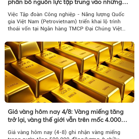
phân bổ nguồn lực tập trung vào những
lĩnh vực cốt lõi
Việc Tập đoàn Công nghiệp - Năng lượng Quốc
gia Việt Nam (Petrovietnam) triển khai lộ trình
thoái vốn tại Ngân hàng TMCP Đại Chúng Việt
Nam là bước đi trong quá trình cơ cấu...
Giá vàng hôm nay 4/8: Vàng miếng tăng
trở lại, vàng thế giới vẫn trên mốc 4.000
USD/ounce
Giá vàng hôm nay (4-8) ghi nhận vàng miếng