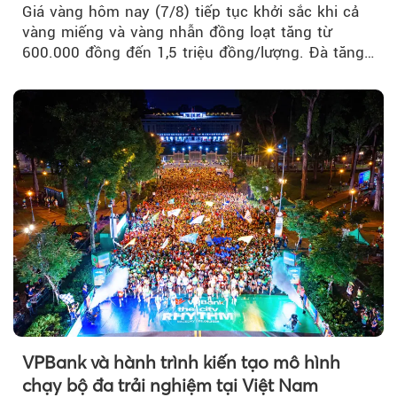
Giá vàng hôm nay (7/8) tiếp tục khởi sắc khi cả
vàng miếng và vàng nhẫn đồng loạt tăng từ
600.000 đồng đến 1,5 triệu đồng/lượng. Đà tăng
của thị trường trong nước được hỗ trợ bởi giá
vàng thế giới bứt phá lên mức cao nhất trong
một tháng.
VPBank và hành trình kiến tạo mô hình
chạy bộ đa trải nghiệm tại Việt Nam