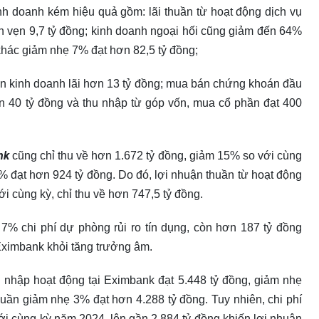
inh doanh kém hiệu quả gồm: lãi thuần từ hoạt động dịch vụ
n vẹn 9,7 tỷ đồng; kinh doanh ngoại hối cũng giảm đến 64%
 khác giảm nhẹ 7% đạt hơn 82,5 tỷ đồng;
án kinh doanh lãi hơn 13 tỷ đồng; mua bán chứng khoán đầu
hơn 40 tỷ đồng và thu nhập từ góp vốn, mua cổ phần đạt 400
nk
cũng chỉ thu về hơn 1.672 tỷ đồng, giảm 15% so với cùng
 7% đạt hơn 924 tỷ đồng. Do đó, lợi nhuận thuần từ hoạt động
 cùng kỳ, chỉ thu về hơn 747,5 tỷ đồng.
 7% chi phí dự phòng rủi ro tín dụng, còn hơn 187 tỷ đồng
 Eximbank khỏi tăng trưởng âm.
 nhập hoạt động tại Eximbank đạt 5.448 tỷ đồng, giảm nhẹ
huần giảm nhẹ 3% đạt hơn 4.288 tỷ đồng. Tuy nhiên, chi phí
ới cùng kỳ năm 2024, lên gần 2.884 tỷ đồng khiến lợi nhuận