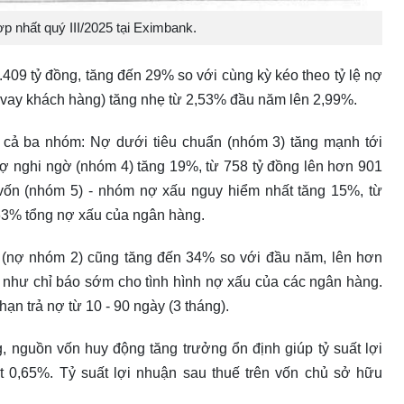
 nhất quý III/2025 tại Eximbank.
409 tỷ đồng, tăng đến 29% so với cùng kỳ kéo theo tỷ lệ nợ
 vay khách hàng) tăng nhẹ từ 2,53% đầu năm lên 2,99%.
cả ba nhóm: Nợ dưới tiêu chuẩn (nhóm 3) tăng mạnh tới
Nợ nghi ngờ (nhóm 4) tăng 19%, từ 758 tỷ đồng lên hơn 901
vốn (nhóm 5) - nhóm nợ xấu nguy hiểm nhất tăng 15%, từ
 63% tổng nợ xấu của ngân hàng.
 (nợ nhóm 2) cũng tăng đến 34% so với đầu năm, lên hơn
 như chỉ báo sớm cho tình hình nợ xấu của các ngân hàng.
ạn trả nợ từ 10 - 90 ngày (3 tháng).
g, nguồn vốn huy động tăng trưởng ổn định giúp tỷ suất lợi
ạt 0,65%. Tỷ suất lợi nhuận sau thuế trên vốn chủ sở hữu