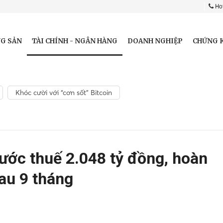
Hot
TÀI CHÍNH - NGÂN HÀNG
G SẢN
DOANH NGHIỆP
CHỨNG 
Khóc cười với “cơn sốt” Bitcoin
ước thuế 2.048 tỷ đồng, hoàn
au 9 tháng