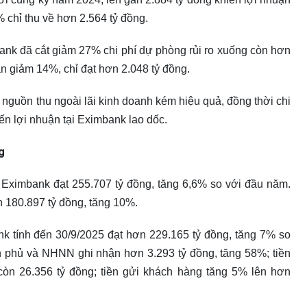
 chỉ thu về hơn 2.564 tỷ đồng.
ank đã cắt giảm 27% chi phí dự phòng rủi ro xuống còn hơn
ẫn giảm 14%, chỉ đạt hơn 2.048 tỷ đồng.
c nguồn thu ngoài lãi kinh doanh kém hiệu quả, đồng thời chi
ến lợi nhuận tại Eximbank lao dốc.
g
a Eximbank đạt 255.707 tỷ đồng, tăng 6,6% so với đầu năm.
 180.897 tỷ đồng, tăng 10%.
nk tính đến 30/9/2025 đạt hơn 229.165 tỷ đồng, tăng 7% so
h phủ và NHNN ghi nhận hơn 3.293 tỷ đồng, tăng 58%; tiền
n 26.356 tỷ đồng; tiền gửi khách hàng tăng 5% lên hơn