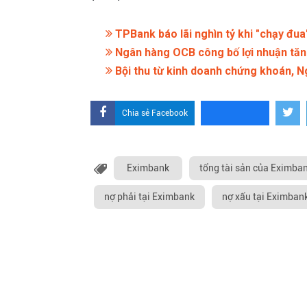
TPBank báo lãi nghìn tỷ khi "chạy đua"
Ngân hàng OCB công bố lợi nhuận tăng
Bội thu từ kinh doanh chứng khoán, N
Chia sẻ Facebook
Eximbank
tổng tài sản của Eximba
nợ phải tại Eximbank
nợ xấu tại Eximban