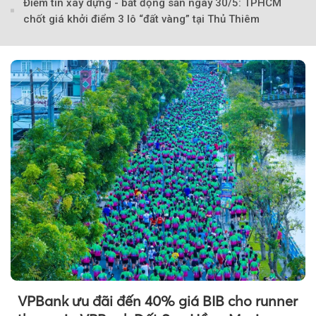
Điểm tin xây dựng - bất động sản ngày 30/5: TPHCM
chốt giá khởi điểm 3 lô “đất vàng” tại Thủ Thiêm
Theo phunuvietnam
VPBank ưu đãi đến 40% giá BIB cho runner