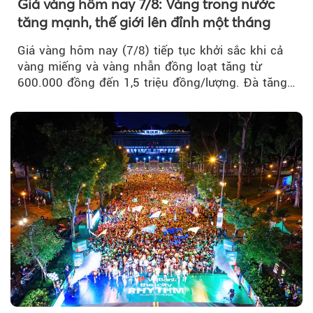
Giá vàng hôm nay 7/8: Vàng trong nước
tăng mạnh, thế giới lên đỉnh một tháng
Giá vàng hôm nay (7/8) tiếp tục khởi sắc khi cả
vàng miếng và vàng nhẫn đồng loạt tăng từ
600.000 đồng đến 1,5 triệu đồng/lượng. Đà tăng
của thị trường trong nước được hỗ trợ bởi giá
vàng thế giới bứt phá lên mức cao nhất trong
một tháng.