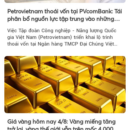
Petrovietnam thoái vốn tại PVcomBank: Tái
phân bổ nguồn lực tập trung vào những
lĩnh vực cốt lõi
Việc Tập đoàn Công nghiệp - Năng lượng Quốc
gia Việt Nam (Petrovietnam) triển khai lộ trình
thoái vốn tại Ngân hàng TMCP Đại Chúng Việt
Nam là bước đi trong quá trình cơ cấu...
Giá vàng hôm nay 4/8: Vàng miếng tăng
trở lại, vàng thế giới vẫn trên mốc 4.000