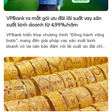
VPBank ra mắt gói ưu đãi lãi suất vay sản
xuất kinh doanh từ 4,99%/năm
VPBank triển khai chương trình “Đồng hành vững
bước”, mang đến giải pháp vay sản xuất kinh
doanh có tài sản bảo đảm với lãi suất ưu đãi chỉ
từ 4,99%/năm...