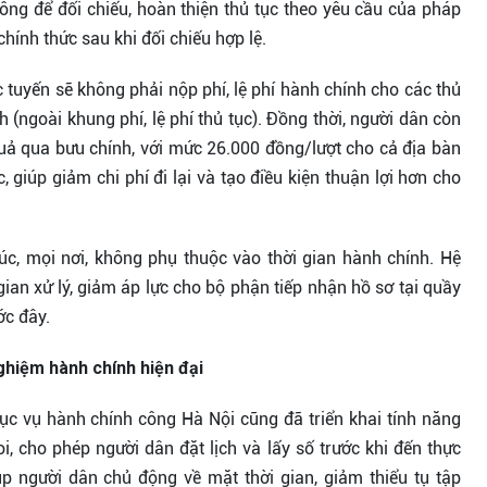
ng để đối chiếu, hoàn thiện thủ tục theo yêu cầu của pháp
hính thức sau khi đối chiếu hợp lệ.
 tuyến sẽ không phải nộp phí, lệ phí hành chính cho các thủ
h (ngoài khung phí, lệ phí thủ tục). Đồng thời, người dân còn
quả qua bưu chính, với mức 26.000 đồng/lượt cho cả địa bàn
c, giúp giảm chi phí đi lại và tạo điều kiện thuận lợi hơn cho
úc, mọi nơi, không phụ thuộc vào thời gian hành chính. Hệ
 gian xử lý, giảm áp lực cho bộ phận tiếp nhận hồ sơ tại quầy
ớc đây.
ghiệm hành chính hiện đại
ục vụ hành chính công Hà Nội cũng đã triển khai tính năng
oi, cho phép người dân đặt lịch và lấy số trước khi đến thực
úp người dân chủ động về mặt thời gian, giảm thiểu tụ tập