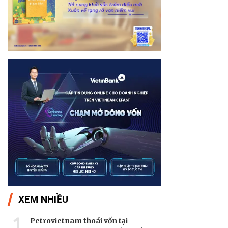
XEM NHIỀU
1
Petrovietnam thoái vốn tại