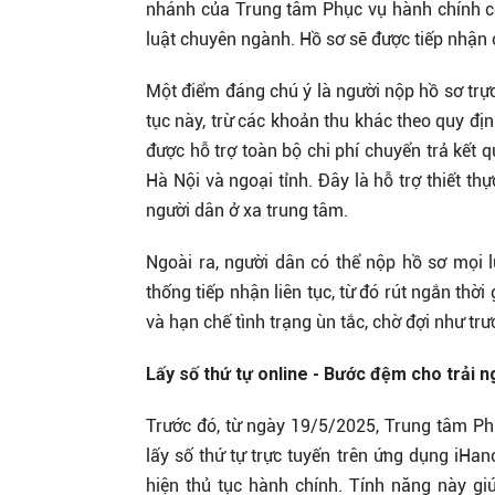
nhánh của Trung tâm Phục vụ hành chính cô
luật chuyên ngành. Hồ sơ sẽ được tiếp nhận c
Một điểm đáng chú ý là người nộp hồ sơ trực
tục này, trừ các khoản thu khác theo quy địn
được hỗ trợ toàn bộ chi phí chuyển trả kết 
Hà Nội và ngoại tỉnh. Đây là hỗ trợ thiết thự
người dân ở xa trung tâm.
Ngoài ra, người dân có thể nộp hồ sơ mọi l
thống tiếp nhận liên tục, từ đó rút ngắn thời
và hạn chế tình trạng ùn tắc, chờ đợi như trư
Lấy số thứ tự online - Bước đệm cho trải n
Trước đó, từ ngày 19/5/2025, Trung tâm Ph
lấy số thứ tự trực tuyến trên ứng dụng iHan
hiện thủ tục hành chính. Tính năng này gi