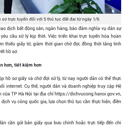
 sơ trực tuyến đối với 5 thủ tục đất đai từ ngày 1/6.
iao dịch bất động sản, ngân hàng, bảo đảm nghĩa vụ dân sự
yêu cầu xử lý kịp thời. Việc triển khai trực tuyến hóa hoàn
thiểu giấy tờ, giảm thời gian chờ đợi, đồng thời tăng tính
ết hồ sơ.
n hơn, tiết kiệm hơn
ộp hồ sơ giấy và chờ đợi xử lý, từ nay người dân có thể thực
t nối internet. Cụ thể, người dân và doanh nghiệp truy cập Hệ
h của TP Hà Nội tại địa chỉ https://dichvucong.hanoi.gov.vn,
ịch vụ công quốc gia, lựa chọn thủ tục cần thực hiện, điền
dân cần gửi bản giấy qua bưu chính hoặc trực tiếp đến chi