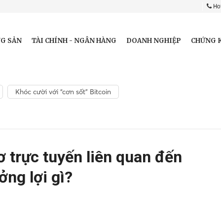
Hot
G SẢN
TÀI CHÍNH - NGÂN HÀNG
DOANH NGHIỆP
CHỨNG 
Khóc cười với “cơn sốt” Bitcoin
ơ trực tuyến liên quan đến
ởng lợi gì?