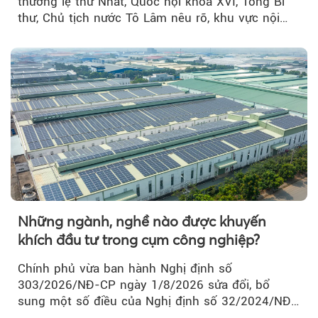
thường lệ thứ Nhất, Quốc hội khóa XVI, Tổng Bí
thư, Chủ tịch nước Tô Lâm nêu rõ, khu vực nội
thành Hà Nội...
Những ngành, nghề nào được khuyến
khích đầu tư trong cụm công nghiệp?
Chính phủ vừa ban hành Nghị định số
303/2026/NĐ-CP ngày 1/8/2026 sửa đổi, bổ
sung một số điều của Nghị định số 32/2024/NĐ-
CP về quản lý, phát triển cụm công nghiệp.