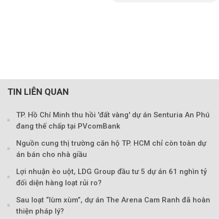
TIN LIÊN QUAN
TP. Hồ Chí Minh thu hồi 'đất vàng' dự án Senturia An Phú
đang thế chấp tại PVcomBank
Nguồn cung thị trường căn hộ TP. HCM chỉ còn toàn dự
án bán cho nhà giầu
Lợi nhuận èo uột, LDG Group đầu tư 5 dự án 61 nghìn tỷ
đối diện hàng loạt rủi ro?
Sau loạt “lùm xùm”, dự án The Arena Cam Ranh đã hoàn
thiện pháp lý?
Theo Theo Người Đồng H