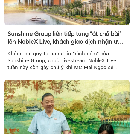
Sunshine Group liên tiếp tung "át chủ bài"
lên NobleX Live, khách giao dịch nhận ưu
đãi hàng trăm triệu đồng
Không chỉ quy tụ ba dự án "đình đám" của
Sunshine Group, chuỗi livestream NobleX Live
tuần này còn gây chú ý khi MC Mai Ngọc sẽ
đồng hành trong phiên livestream giới thiệu...