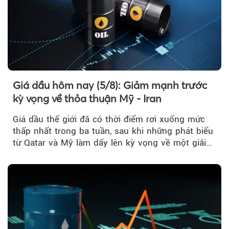
Giá dầu hôm nay (5/8): Giảm mạnh trước
kỳ vọng về thỏa thuận Mỹ - Iran
Giá dầu thế giới đã có thời điểm rơi xuống mức
thấp nhất trong ba tuần, sau khi những phát biểu
từ Qatar và Mỹ làm dấy lên kỳ vọng về một giải
pháp ngoại giao để hạ nhiệt căng thẳng Mỹ -
Iran.