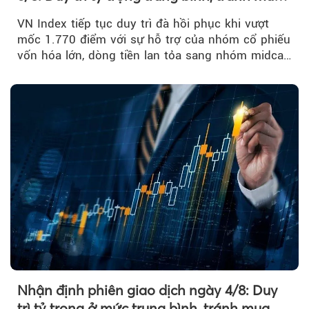
đuổi
VN Index tiếp tục duy trì đà hồi phục khi vượt
mốc 1.770 điểm với sự hỗ trợ của nhóm cổ phiếu
vốn hóa lớn, dòng tiền lan tỏa sang nhóm midcap
và khối ngoại....
Nhận định phiên giao dịch ngày 4/8: Duy
trì tỷ trọng ở mức trung bình, tránh mua