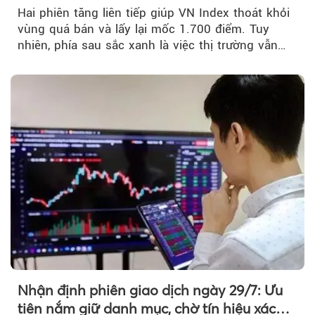
mốc 1.700 điểm
Hai phiên tăng liên tiếp giúp VN Index thoát khỏi
vùng quá bán và lấy lại mốc 1.700 điểm. Tuy
nhiên, phía sau sắc xanh là việc thị trường vẫn
chủ yếu được nâng đỡ bởi nhóm Vin, còn dòng
tiền vẫn chưa thực sự trở lại.
Nhận định phiên giao dịch ngày 29/7: Ưu
tiên nắm giữ danh mục, chờ tín hiệu xác