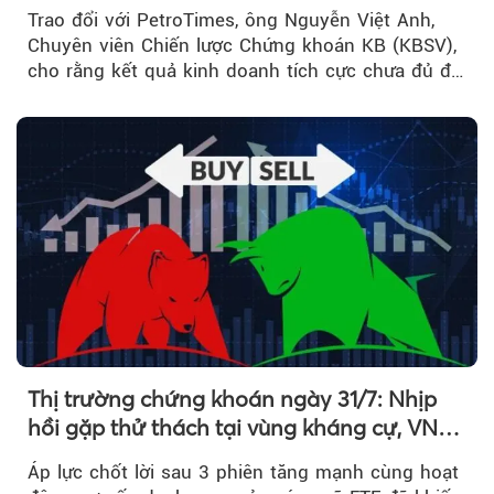
Trao đổi với PetroTimes, ông Nguyễn Việt Anh,
Chuyên viên Chiến lược Chứng khoán KB (KBSV),
cho rằng kết quả kinh doanh tích cực chưa đủ để
kéo giá cổ phiếu đi lên...
Thị trường chứng khoán ngày 31/7: Nhịp
hồi gặp thử thách tại vùng kháng cự, VN
Index giảm gần 9 điểm trong phiên cuối...
Áp lực chốt lời sau 3 phiên tăng mạnh cùng hoạt