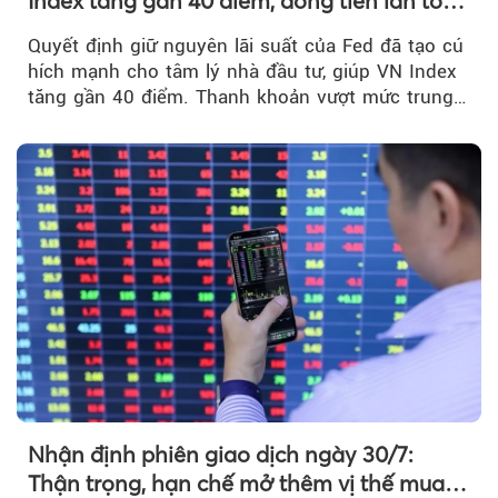
Index tăng gần 40 điểm, dòng tiền lan tỏa
mạnh sau tín hiệu tích cực từ Fed
Quyết định giữ nguyên lãi suất của Fed đã tạo cú
hích mạnh cho tâm lý nhà đầu tư, giúp VN Index
tăng gần 40 điểm. Thanh khoản vượt mức trung
bình...
Nhận định phiên giao dịch ngày 30/7:
Thận trọng, hạn chế mở thêm vị thế mua