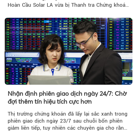
Hoàn Cầu Solar LA vừa bị Thanh tra Chứng khoán
Nhà nước xử phạt tổng cộng hơn 362 triệu đồng
do vi phạm quy định về công bố thông tin trên
thị trường chứng khoán.
Nhận định phiên giao dịch ngày 24/7: Chờ
đợi thêm tín hiệu tích cực hơn
Thị trường chứng khoán đã lấy lại sắc xanh trong
phiên giao dịch ngày 23/7 sau chuỗi bốn phiên
giảm liên tiếp, tuy nhiên các chuyên gia cho rằng
đà phục hồi...