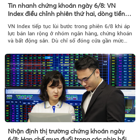
Tin nhanh chứng khoán ngày 6/8: VN
Index điều chỉnh phiên thứ hai, dòng tiền
chờ phản ứng tại vùng MA20
VN Index tiếp tục lùi bước trong phiên 6/8 khi áp
lực bán lan rộng ở nhóm ngân hàng, chứng khoán
và bất động sản. Dù chỉ số đóng cửa gần mức
thấp nhất...
Nhận định thị trường chứng khoán ngày
6/8: Hạn chế mua đuổi trong các nhịp hồi