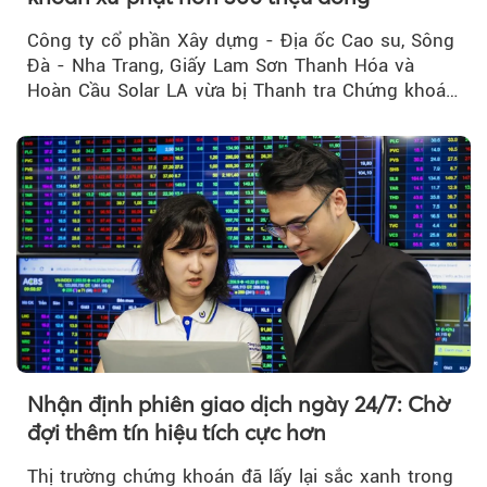
Công ty cổ phần Xây dựng - Địa ốc Cao su, Sông
Đà - Nha Trang, Giấy Lam Sơn Thanh Hóa và
Hoàn Cầu Solar LA vừa bị Thanh tra Chứng khoán
Nhà nước xử phạt tổng cộng hơn 362 triệu đồng
do vi phạm quy định về công bố thông tin trên
thị trường chứng khoán.
Nhận định phiên giao dịch ngày 24/7: Chờ
đợi thêm tín hiệu tích cực hơn
Thị trường chứng khoán đã lấy lại sắc xanh trong