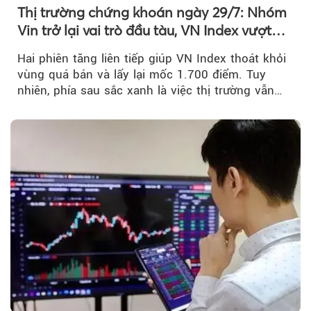
Thị trường chứng khoán ngày 29/7: Nhóm
Vin trở lại vai trò đầu tàu, VN Index vượt
mốc 1.700 điểm
Hai phiên tăng liên tiếp giúp VN Index thoát khỏi
vùng quá bán và lấy lại mốc 1.700 điểm. Tuy
nhiên, phía sau sắc xanh là việc thị trường vẫn
chủ yếu được nâng đỡ bởi nhóm Vin, còn dòng
tiền vẫn chưa thực sự trở lại.