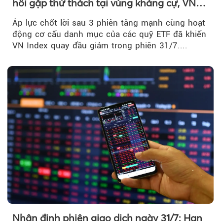
hồi gặp thử thách tại vùng kháng cự, VN
Index giảm gần 9 điểm trong phiên cuối...
Áp lực chốt lời sau 3 phiên tăng mạnh cùng hoạt
động cơ cấu danh mục của các quỹ ETF đã khiến
VN Index quay đầu giảm trong phiên 31/7....
Nhận định phiên giao dịch ngày 31/7: Hạn