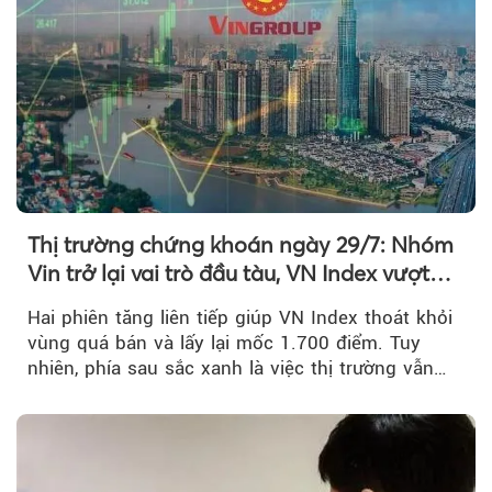
Thị trường chứng khoán ngày 29/7: Nhóm
Vin trở lại vai trò đầu tàu, VN Index vượt
mốc 1.700 điểm
Hai phiên tăng liên tiếp giúp VN Index thoát khỏi
vùng quá bán và lấy lại mốc 1.700 điểm. Tuy
nhiên, phía sau sắc xanh là việc thị trường vẫn
chủ yếu được nâng đỡ bởi nhóm Vin, còn dòng
tiền vẫn chưa thực sự trở lại.