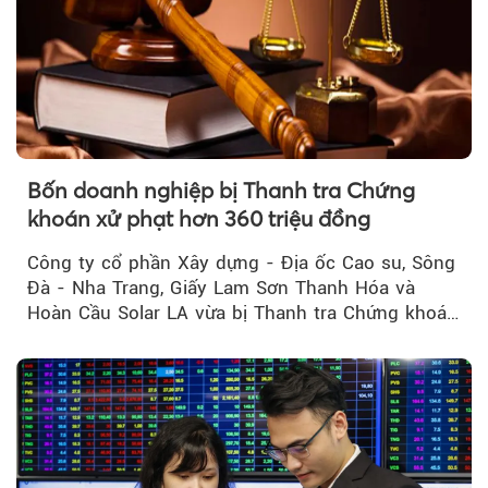
Bốn doanh nghiệp bị Thanh tra Chứng
khoán xử phạt hơn 360 triệu đồng
Công ty cổ phần Xây dựng - Địa ốc Cao su, Sông
Đà - Nha Trang, Giấy Lam Sơn Thanh Hóa và
Hoàn Cầu Solar LA vừa bị Thanh tra Chứng khoán
Nhà nước xử phạt tổng cộng hơn 362 triệu đồng
do vi phạm quy định về công bố thông tin trên
thị trường chứng khoán.