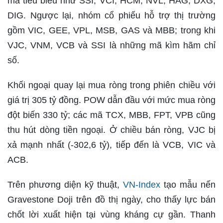
mã tiêu biểu như SSI, VCI, HCM, NVL, HAG, DXG,
DIG. Ngược lại, nhóm cổ phiếu hỗ trợ thị trường
gồm VIC, GEE, VPL, MSB, GAS và MBB; trong khi
VJC, VNM, VCB và SSI là những mã kìm hãm chỉ
số.
Khối ngoại quay lại mua ròng trong phiên chiều với
giá trị 305 tỷ đồng. POW dẫn đầu với mức mua ròng
đột biến 330 tỷ; các mã TCX, MBB, FPT, VPB cũng
thu hút dòng tiền ngoại. Ở chiều bán ròng, VJC bị
xả mạnh nhất (-302,6 tỷ), tiếp đến là VCB, VIC và
ACB.
Trên phương diện kỹ thuật,
VN-Index
tạo mẫu nến
Gravestone Doji trên đồ thị ngày, cho thấy lực bán
chốt lời xuất hiện tại vùng kháng cự gần. Thanh