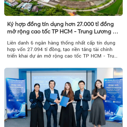
Ký hợp đồng tín dụng hơn 27.000 tỉ đồng
mở rộng cao tốc TP HCM - Trung Lương -
Mỹ Thuận
Liên danh 6 ngân hàng thống nhất cấp tín dụng
hợp vốn 27.094 tỉ đồng, tạo nền tảng tài chính
triển khai dự án mở rộng cao tốc TP HCM - Trung
Lương - Mỹ Thuận, tuyến giao thông huyết mạch
kết nối TP HCM với Đồng bằng sông Cửu Long.