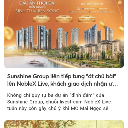
Sunshine Group liên tiếp tung "át chủ bài"
lên NobleX Live, khách giao dịch nhận ưu
đãi hàng trăm triệu đồng
Không chỉ quy tụ ba dự án "đình đám" của
Sunshine Group, chuỗi livestream NobleX Live
tuần này còn gây chú ý khi MC Mai Ngọc sẽ
đồng hành trong phiên livestream giới thiệu...