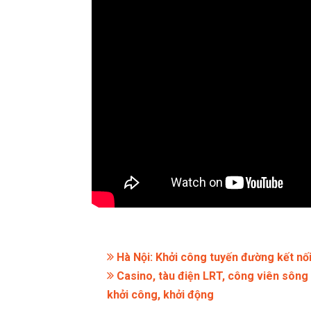
Hà Nội: Khởi công tuyến đường kết nối
Casino, tàu điện LRT, công viên sông 
khởi công, khởi động