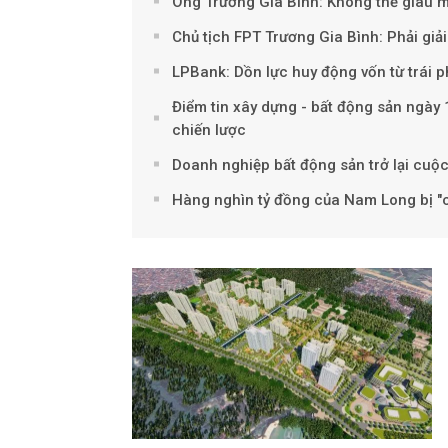
Ông Trương Gia Bình: Không thể giàu m
Chủ tịch FPT Trương Gia Bình: Phải gi
LPBank: Dồn lực huy động vốn từ trái p
Điểm tin xây dựng - bất động sản ngày 1
chiến lược
Doanh nghiệp bất động sản trở lại cuộc 
Hàng nghìn tỷ đồng của Nam Long bị "c