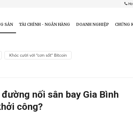
Hot
G SẢN
TÀI CHÍNH - NGÂN HÀNG
DOANH NGHIỆP
CHỨNG 
Khóc cười với “cơn sốt” Bitcoin
n đường nối sân bay Gia Bình
khởi công?