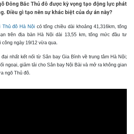
gõ Đông Bắc Thủ đô được kỳ vọng tạo động lực phát
. Điều gì tạo nên sự khác biệt của dự án này?
i Thủ đô Hà Nội
có tổng chiều dài khoảng 41,316km, tổng
oạn trên địa bàn Hà Nội dài 13,55 km, tổng mức đầu tư
 công ngày 19/12 vừa qua.
 đại nhất kết nối từ Sân bay Gia Bình về trung tâm Hà Nội;
ối ngoại, giảm tải cho Sân bay Nội Bài và mở ra không gian
cửa ngõ Thủ đô.