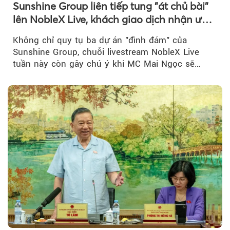
Sunshine Group liên tiếp tung "át chủ bài"
lên NobleX Live, khách giao dịch nhận ưu
đãi hàng trăm triệu đồng
Không chỉ quy tụ ba dự án "đình đám" của
Sunshine Group, chuỗi livestream NobleX Live
tuần này còn gây chú ý khi MC Mai Ngọc sẽ
đồng hành trong phiên livestream giới thiệu...