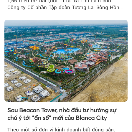
1,56 triệu m² đất (đợt 1) tại xã Thư Lâm cho
Công ty Cổ phần Tập đoàn Tương Lai Sông Hồng
để triển khai phân...
Sau Beacon Tower, nhà đầu tư hướng sự
chú ý tới "ẩn số" mới của Blanca City
Theo một số đơn vị kinh doanh bất động sản,