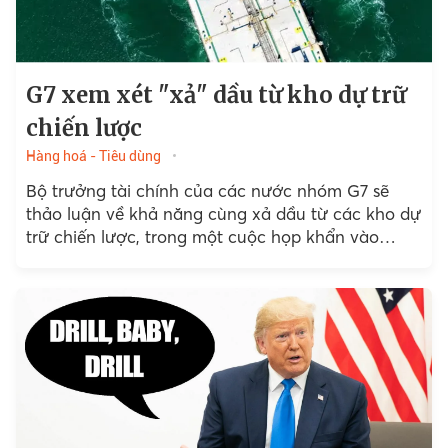
G7 xem xét "xả" dầu từ kho dự trữ
chiến lược
Hàng hoá - Tiêu dùng
Bộ trưởng tài chính của các nước nhóm G7 sẽ
thảo luận về khả năng cùng xả dầu từ các kho dự
trữ chiến lược, trong một cuộc họp khẩn vào
ngày 9/3 do Cơ quan Năng lượng Quốc tế điều
phối nhằm đối phó với đà tăng mạnh của giá dầu
sau xung đột tại Vùng Vịnh.