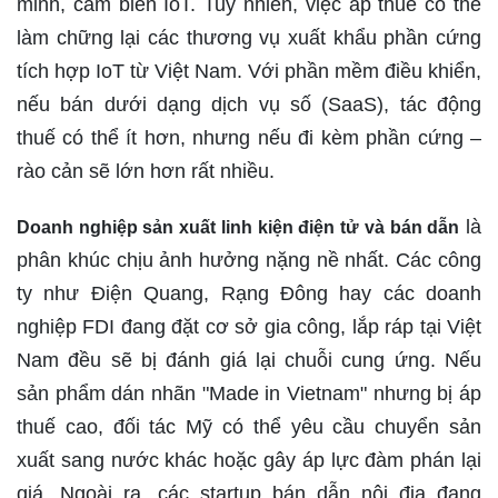
minh, cảm biến IoT. Tuy nhiên, việc áp thuế có thể
làm chững lại các thương vụ xuất khẩu phần cứng
tích hợp IoT từ Việt Nam. Với phần mềm điều khiển,
nếu bán dưới dạng dịch vụ số (SaaS), tác động
thuế có thể ít hơn, nhưng nếu đi kèm phần cứng –
rào cản sẽ lớn hơn rất nhiều.
là
Doanh nghiệp sản xuất linh kiện điện tử và bán dẫn
phân khúc chịu ảnh hưởng nặng nề nhất. Các công
ty như Điện Quang, Rạng Đông hay các doanh
nghiệp FDI đang đặt cơ sở gia công, lắp ráp tại Việt
Nam đều sẽ bị đánh giá lại chuỗi cung ứng. Nếu
sản phẩm dán nhãn "Made in Vietnam" nhưng bị áp
thuế cao, đối tác Mỹ có thể yêu cầu chuyển sản
xuất sang nước khác hoặc gây áp lực đàm phán lại
giá. Ngoài ra, các startup bán dẫn nội địa đang