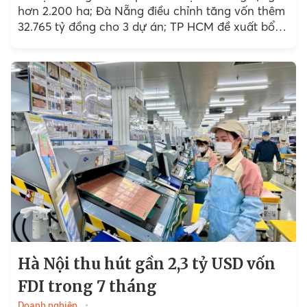
hơn 2.200 ha; Đà Nẵng điều chỉnh tăng vốn thêm
32.765 tỷ đồng cho 3 dự án; TP HCM đề xuất bổ
sung gần 550 ha đất xây nhà ở xã hội, nhà ở
công nhân… là những tin tức bất động sản đáng
chú ý
Hà Nội thu hút gần 2,3 tỷ USD vốn
FDI trong 7 tháng
Doanh nghiệp