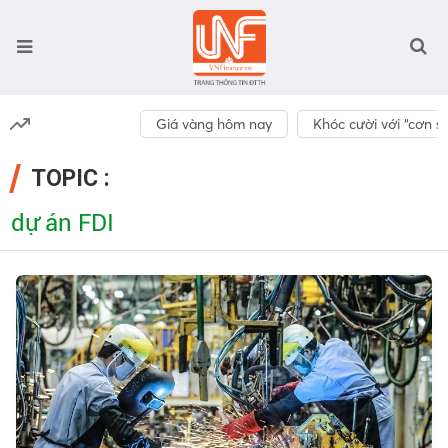
Giá vàng hôm nay
Khóc cười với “cơn số
TOPIC :
dự án FDI