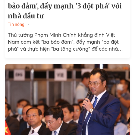
bảo đảm', đẩy mạnh '3 đột phá' với
nhà đầu tư
Tin nóng
Thủ tướng Phạm Minh Chính khẳng định Việt
Nam cam kết "ba bảo đảm", đẩy mạnh "ba đột
phá" và thực hiện "ba tăng cường" để các nhà
đầu tư...