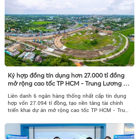
Ký hợp đồng tín dụng hơn 27.000 tỉ đồng
mở rộng cao tốc TP HCM - Trung Lương -
Mỹ Thuận
Liên danh 6 ngân hàng thống nhất cấp tín dụng
hợp vốn 27.094 tỉ đồng, tạo nền tảng tài chính
triển khai dự án mở rộng cao tốc TP HCM - Trung
Lương - Mỹ Thuận, tuyến giao thông huyết mạch
kết nối TP HCM với Đồng bằng sông Cửu Long.