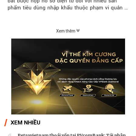
bắt buộc nộp hồ sơ điện tử đối với nhiều sản
phẩm tiêu dùng nhập khẩu thuộc phạm vi quản lý
của Ủy ban...
Xem thêm
XEM NHIỀU
Petrovietnam thoái vốn tại PVcomBank: Tái phân