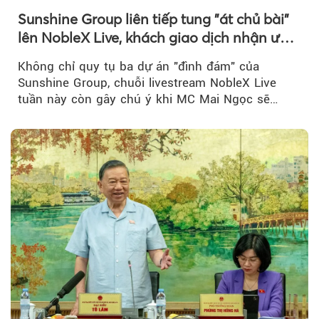
Sunshine Group liên tiếp tung "át chủ bài"
lên NobleX Live, khách giao dịch nhận ưu
đãi hàng trăm triệu đồng
Không chỉ quy tụ ba dự án "đình đám" của
Sunshine Group, chuỗi livestream NobleX Live
tuần này còn gây chú ý khi MC Mai Ngọc sẽ
đồng hành trong phiên livestream giới thiệu...