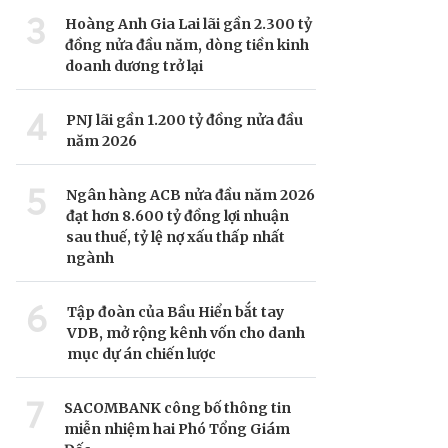
3
Hoàng Anh Gia Lai lãi gần 2.300 tỷ
đồng nửa đầu năm, dòng tiền kinh
doanh dương trở lại
4
PNJ lãi gần 1.200 tỷ đồng nửa đầu
năm 2026
5
Ngân hàng ACB nửa đầu năm 2026
đạt hơn 8.600 tỷ đồng lợi nhuận
sau thuế, tỷ lệ nợ xấu thấp nhất
ngành
6
Tập đoàn của Bầu Hiển bắt tay
VDB, mở rộng kênh vốn cho danh
mục dự án chiến lược
7
SACOMBANK công bố thông tin
miễn nhiệm hai Phó Tổng Giám