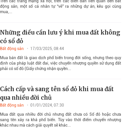
Trên các trang mạng xã hội, trên các diễn đàn liên quan đến bất
động sản, một số cá nhân tự “vẽ” ra những dự án, kêu gọi cùng
mua,...
Những điều cần lưu ý khi mua đất không
có sổ đỏ
Bất động sản
17/03/2025, 08:44
Mua bán đất là giao dịch phổ biến trong đời sống, nhưng theo quy
định của pháp luật đất đai, việc chuyển nhượng quyền sử dụng đất
phải có sổ đỏ (Giấy chứng nhận quyền...
Cách cấp và sang tên sổ đỏ khi mua đất
qua nhiều đời chủ
Bất động sản
01/01/2024, 07:30
Mua đất qua nhiều đời chủ nhưng đất chưa có Sổ đỏ hoặc chưa
sang tên xảy ra khá phổ biến. Tùy vào thời điểm chuyển nhượng
khác nhau mà cách giải quyết sẽ khác...