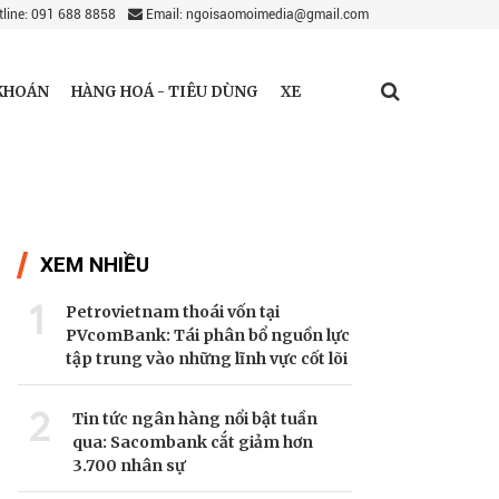
line: 091 688 8858
Email: ngoisaomoimedia@gmail.com
KHOÁN
HÀNG HOÁ - TIÊU DÙNG
XE
XEM NHIỀU
1
Petrovietnam thoái vốn tại
PVcomBank: Tái phân bổ nguồn lực
tập trung vào những lĩnh vực cốt lõi
2
Tin tức ngân hàng nổi bật tuần
qua: Sacombank cắt giảm hơn
3.700 nhân sự